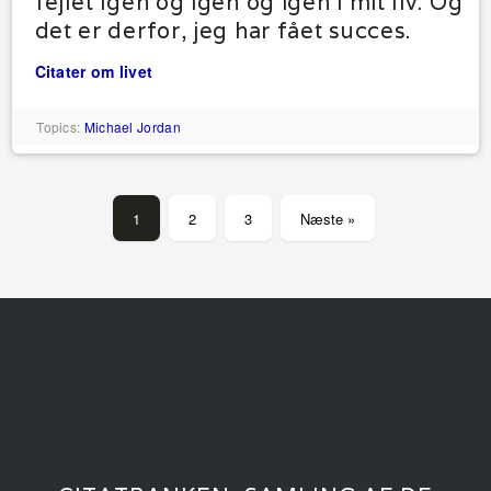
fejlet igen og igen og igen i mit liv. Og
det er derfor, jeg har fået succes.
Citater om livet
Topics:
Michael Jordan
1
2
3
Næste »