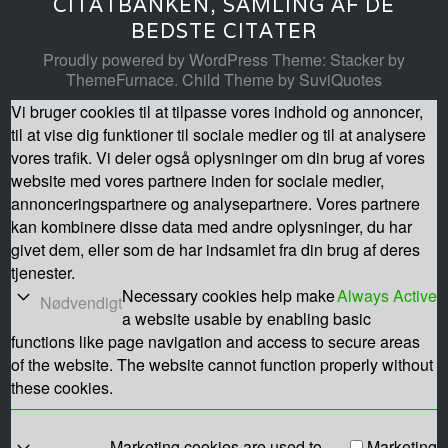
CITATBANKEN, SAMLING AF DE
BEDSTE CITATER
Proudly powered by WordPress
Theme: Stacker by
ThemeFurnace
.
Child Theme by SuviQuotes
Vi bruger cookies til at tilpasse vores indhold og annoncer,
til at vise dig funktioner til sociale medier og til at analysere
vores trafik. Vi deler også oplysninger om din brug af vores
website med vores partnere inden for sociale medier,
annonceringspartnere og analysepartnere. Vores partnere
kan kombinere disse data med andre oplysninger, du har
givet dem, eller som de har indsamlet fra din brug af deres
tjenester.
Necessary cookies help make
Always Active
Nødvendigt
a website usable by enabling basic
functions like page navigation and access to secure areas
of the website. The website cannot function properly without
these cookies.
Marketing cookies are used to
Marketing