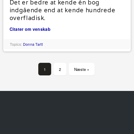
Det er bedre at kende én bog
indgående end at kende hundrede
overfladisk.
Citater om venskab
Topics:
Donna Tartt
1
2
Næste »