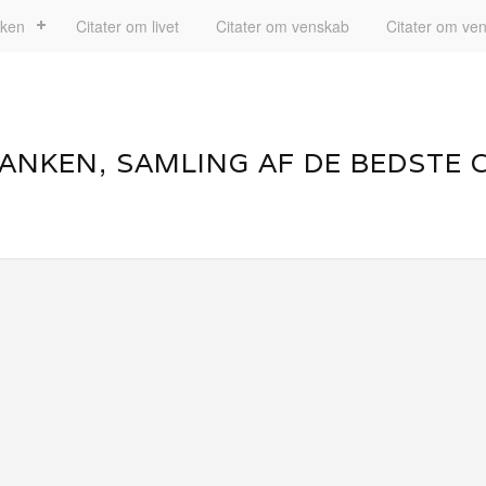
nken
Citater om livet
Citater om venskab
Citater om ve
ANKEN, SAMLING AF DE BEDSTE 