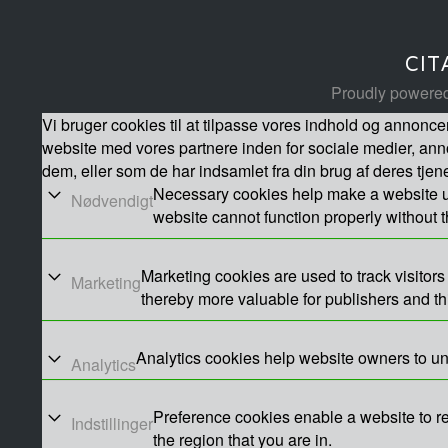
CIT
Proudly powere
Vi bruger cookies til at tilpasse vores indhold og annoncer,
website med vores partnere inden for sociale medier, an
dem, eller som de har indsamlet fra din brug af deres tjene
Necessary cookies help make a website us
Nødvendigt
website cannot function properly without 
Marketing cookies are used to track visitors
Marketing
thereby more valuable for publishers and thi
Analytics cookies help website owners to un
Analytics
Preference cookies enable a website to r
Indstillinger
the region that you are in.