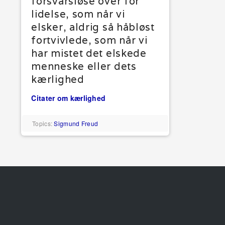
forsvarsløse over for
lidelse, som når vi
elsker, aldrig så håbløst
fortvivlede, som når vi
har mistet det elskede
menneske eller dets
kærlighed
Citater om kærlighed
Topics:
Sigmund Freud