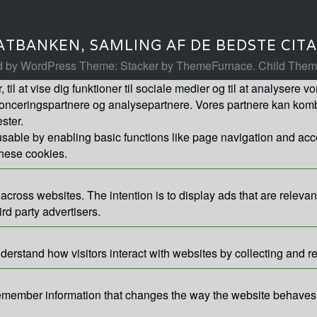
ATBANKEN, SAMLING AF DE BEDSTE CIT
d by WordPress
Theme: Stacker by
ThemeFurnace
.
Child Them
 til at vise dig funktioner til sociale medier og til at analysere 
nonceringspartnere og analysepartnere. Vores partnere kan komb
ster.
able by enabling basic functions like page navigation and acce
these cookies.
 across websites. The intention is to display ads that are releva
rd party advertisers.
derstand how visitors interact with websites by collecting and 
emember information that changes the way the website behaves o