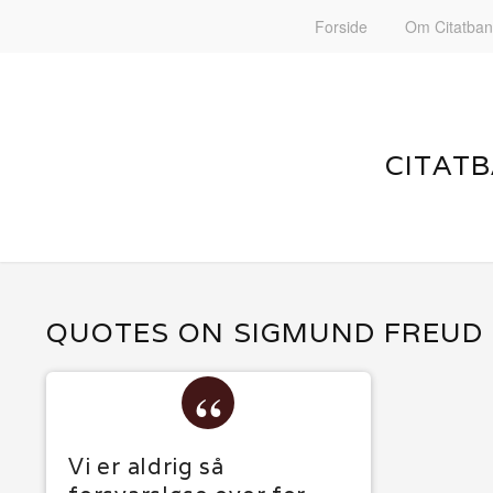
Forside
Om Citatba
CITATB
QUOTES ON SIGMUND FREUD
Vi er aldrig så